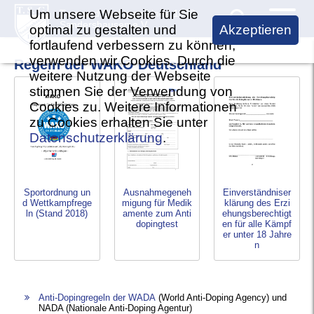
Um unsere Webseite für Sie
Turn und Sportgemeinde 1889
Sandershausen e.V.
optimal zu gestalten und
Akzeptieren
fortlaufend verbessern zu können,
Verein TSG
verwenden wir Cookies. Durch die
Regeln der WAKO Deutschland
weitere Nutzung der Webseite
Vorstand
Badminton
stimmen Sie der Verwendung von
Cookies zu. Weitere Informationen
Aufgaben des Vorstandes
Trainingszeiten
Dart
zu Cookies erhalten Sie unter
Vereinsbeiträge
Datenschutzerklärung
.
Kontakt
Trainingszeiten
Fußball
Vereinsbeitritt
Vorstand
1. Mannschaft
Kickboxen
Jahreshauptversammlung
Mannschaft
Sportordnung un
Ausnahmegeneh
Einverständniser
2. Mannschaft
Trainingszeiten
d Wettkampfrege
migung für Medik
klärung des Erzi
Vereinssatzung
ln (Stand 2018)
amente zum Anti
ehungsberechtigt
Termine
dopingtest
en für alle Kämpf
TSG Jugend
Termine
Geschäftsstelle
er unter 18 Jahre
Chronik
n
Alte Herren
Turniere
Bildergalerie
Sponsoring
Gürtelprüfungen
Spielbetrieb
Anti-Dopingregeln der WADA
(World Anti-Doping Agency) und
Wandel der Zeiten
Ansprechpartner
NADA (Nationale Anti-Doping Agentur)