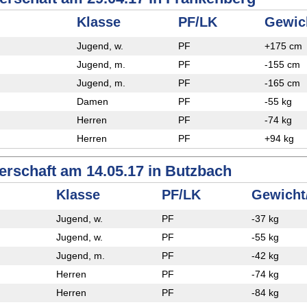
hte
Klasse
PF/LK
Gewic
Jugend, w.
PF
+175 cm
Jugend, m.
PF
-155 cm
Jugend, m.
PF
-165 cm
Damen
PF
-55 kg
Herren
PF
-74 kg
Herren
PF
+94 kg
rschaft am 14.05.17 in Butzbach
Klasse
PF/LK
Gewicht
Jugend, w.
PF
-37 kg
Jugend, w.
PF
-55 kg
Jugend, m.
PF
-42 kg
Herren
PF
-74 kg
Herren
PF
-84 kg