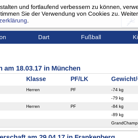
stalten und fortlaufend verbessern zu können, verw
9
stimmen Sie der Verwendung von Cookies zu. Weiter
zerklärung
.
on
Dart
Fußball
K
ingszeiten
Trainingszeiten
1. Mannschaft
Trainings
kt
2. Mannschaft
Termine
 am 18.03.17 in München
and
TSG Jugend
Turniere
Klasse
PF/LK
Gewicht
schaft
Alte Herren
Gürtelpr
Herren
PF
-74 kg
ine
Sponsoring
Ansprech
-79 kg
nik
Wandel der
Regeln
Zeiten
Herren
PF
-84 kg
rgalerie
Notwehr 
-89 kg
Fußball-Echo
Kampfspo
betrieb
GrandChamp
Ansprechpartner
erturnier
erschaft am 29.04.17 in Frankenberg