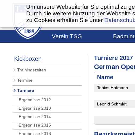
Um unsere Webseite für Sie optimal zu ge
Turn und Sportgemeinde 188
Durch die weitere Nutzung der Webseite 
Sandershausen e.V.
zu Cookies erhalten Sie unter
Datenschut
Verein TSG
Badmint
Vorstand
Train
Turniere 2017
Kickboxen
Aufgaben des Vorstandes
Konta
German Open
Vereinsbeiträge
Vorst
Trainingszeiten
Name
Vereinsbeitritt
Mann
Termine
Tobias Hofmann
Jahreshauptversammlung
Term
Turniere
Vereinssatzung
Chro
Ergebnisse 2012
Leonid Schmidt
Geschäftsstelle
Bilde
Ergebnisse 2013
Ergebnisse 2014
Spiel
Ergebnisse 2015
Somm
Bezirksmeist
Ergebnisse 2016