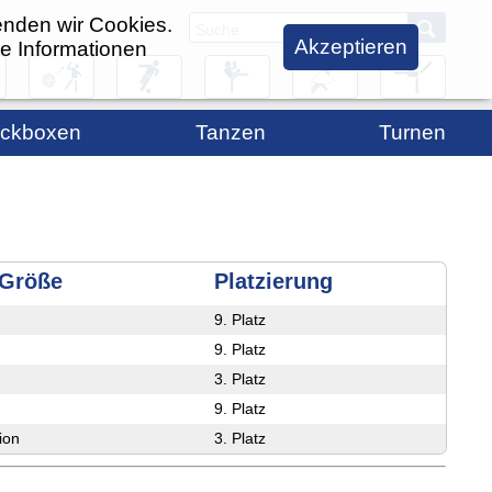
enden wir Cookies.
Akzeptieren
e Informationen
ickboxen
Tanzen
Turnen
zeiten
Trainingszeiten
News
Trainingsort
Vorstand
Ansprechpartner
Sparten
/Größe
Platzierung
üfungen
Vorstand
Kursangebote
9. Platz
partner
Termine /
Trainingszeiten
Aktuelles
9. Platz
Berichte
Bildergalerie
3. Platz
für
Bildergalerie
9. Platz
rtler
Übungsleiter/Trainer
ion
3. Platz
gesucht