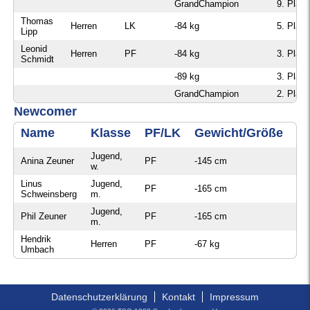
GrandChampion
9. Platz
Thomas
Herren
LK
-84 kg
5. Platz
Lipp
Leonid
Herren
PF
-84 kg
3. Platz
Schmidt
-89 kg
3. Platz
GrandChampion
2. Platz
Newcomer
Name
Klasse
PF/LK
Gewicht/Größe
Pl
Jugend,
Anina Zeuner
PF
-145 cm
2. 
w.
Linus
Jugend,
PF
-165 cm
2. 
Schweinsberg
m.
Jugend,
Phil Zeuner
PF
-165 cm
3. 
m.
Hendrik
Herren
PF
-67 kg
2. 
Umbach
Datenschutzerklärung
Kontakt
Impressum