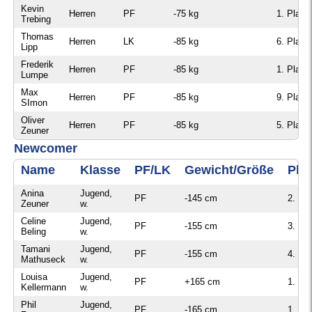
Sommerturnier
Kevin
Fußball-Echo
Herren
PF
-75 kg
1. Platz
Regeln
Trebing
Berichte
Thomas
Ansprechpartner
Notwehr für Kampfsportler
Herren
LK
-85 kg
6. Platz
Lipp
Frederik
Herren
PF
-85 kg
1. Platz
Tanzen
Lumpe
Max
Herren
PF
-85 kg
9. Platz
Trainingszeiten
Turnen
SImon
Oliver
Trainingsort
Herren
PF
-85 kg
5. Platz
News
Zeuner
Newcomer
Ansprechpartner
Vorstand
Name
Klasse
PF/LK
Gewicht/Größe
Pla
Vorstand
Sparten
Anina
Jugend,
PF
-145 cm
2. Pla
Termine / Aktuelles
Zeuner
w.
Kursangebote
Celine
Jugend,
Bildergalerie
PF
-155 cm
3. Pla
Trainingszeiten
Beling
w.
Tamani
Jugend,
PF
-155 cm
4. Pla
Berichte
Mathuseck
w.
Louisa
Jugend,
Bildergalerie
PF
+165 cm
1. Pla
Kellermann
w.
Phil
Jugend,
Übungsleiter/Trainer gesucht
PF
-165 cm
1. Pla