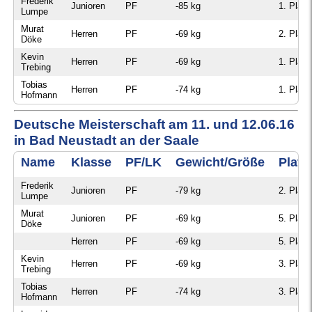
Frederik
Junioren
PF
-85 kg
1. Platz
Lumpe
Murat
Herren
PF
-69 kg
2. Platz
Döke
Kevin
Herren
PF
-69 kg
1. Platz
Trebing
Tobias
Herren
PF
-74 kg
1. Platz
Hofmann
Deutsche Meisterschaft am 11. und 12.06.16
in Bad Neustadt an der Saale
Name
Klasse
PF/LK
Gewicht/Größe
Platz
Frederik
Junioren
PF
-79 kg
2. Platz
Lumpe
Murat
Junioren
PF
-69 kg
5. Platz
Döke
Herren
PF
-69 kg
5. Platz
Kevin
Herren
PF
-69 kg
3. Platz
Trebing
Tobias
Herren
PF
-74 kg
3. Platz
Hofmann