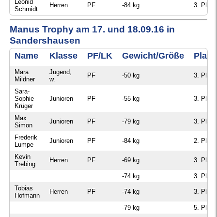
Leonid
Herren
PF
-84 kg
3. Platz
Schmidt
Manus Trophy am 17. und 18.09.16 in
Sandershausen
Name
Klasse
PF/LK
Gewicht/Größe
Platz
Mara
Jugend,
PF
-50 kg
3. Platz
Mildner
w.
Sara-
Sophie
Junioren
PF
-55 kg
3. Platz
Krüger
Max
Junioren
PF
-79 kg
3. Platz
Simon
Frederik
Junioren
PF
-84 kg
2. Platz
Lumpe
Kevin
Herren
PF
-69 kg
3. Platz
Trebing
-74 kg
3. Platz
Tobias
Herren
PF
-74 kg
3. Platz
Hofmann
-79 kg
5. Platz