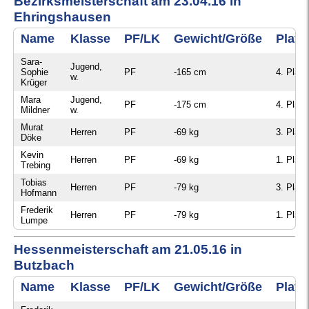
Bezirksmeisterschaft am 23.04.16 in
Ehringshausen
Name
Klasse
PF/LK
Gewicht/Größe
Platz
Sara-
Jugend,
Sophie
PF
-165 cm
4. Platz
w.
Krüger
Mara
Jugend,
PF
-175 cm
4. Platz
Mildner
w.
Murat
Herren
PF
-69 kg
3. Platz
Döke
Kevin
Herren
PF
-69 kg
1. Platz
Trebing
Tobias
Herren
PF
-79 kg
3. Platz
Hofmann
Frederik
Herren
PF
-79 kg
1. Platz
Lumpe
Hessenmeisterschaft am 21.05.16 in
Butzbach
Name
Klasse
PF/LK
Gewicht/Größe
Platz