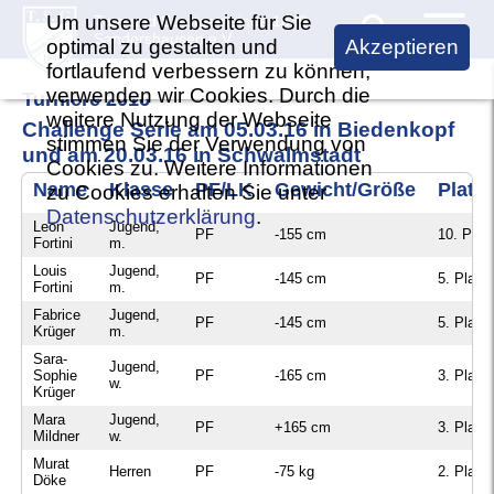
Um unsere Webseite für Sie
Turn und Sportgemeinde 1889
Sandershausen e.V.
optimal zu gestalten und
Akzeptieren
fortlaufend verbessern zu können,
Verein TSG
verwenden wir Cookies. Durch die
Turniere 2016
weitere Nutzung der Webseite
Challenge Serie am 05.03.16 in Biedenkopf
Vorstand
Badminton
stimmen Sie der Verwendung von
und am 20.03.16 in Schwalmstadt
Cookies zu. Weitere Informationen
Aufgaben des Vorstandes
Trainingszeiten
Dart
Name
Klasse
PF/LK
Gewicht/Größe
Platz
zu Cookies erhalten Sie unter
Vereinsbeiträge
Datenschutzerklärung
.
Kontakt
Leon
Jugend,
Trainingszeiten
Fußball
PF
-155 cm
10. Plat
Fortini
m.
Vereinsbeitritt
Vorstand
Louis
Jugend,
1. Mannschaft
PF
-145 cm
5. Platz
Kickboxen
Fortini
m.
Jahreshauptversammlung
Mannschaft
Fabrice
Jugend,
2. Mannschaft
Trainingszeiten
PF
-145 cm
5. Platz
Vereinssatzung
Krüger
m.
Termine
TSG Jugend
Sara-
Termine
Jugend,
Geschäftsstelle
Sophie
PF
-165 cm
3. Platz
Chronik
w.
Krüger
Alte Herren
Turniere
Bildergalerie
Mara
Jugend,
PF
+165 cm
3. Platz
Sponsoring
Mildner
w.
Gürtelprüfungen
Spielbetrieb
Murat
Herren
PF
-75 kg
2. Platz
Wandel der Zeiten
Ansprechpartner
Döke