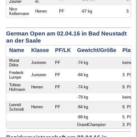
Zeuner
m.
Nico
Herren
PF
-67 kg
3. Pla
Kellermann
German Open am 02.04.16 in Bad Neustadt
an der Saale
Name
Klasse
PF/LK
Gewicht/Größe
Platz
Murat
Junioren
PF
-74 kg
keine
Döke
Frederik
Junioren
PF
-84 kg
3. Platz
Lumpe
Tobias
Herren
PF
-74 kg
9. Platz
Hofmann
-79 kg
keine
Leonid
Herren
PF
-84 kg
9. Platz
Schmidt
-89 kg
5. Platz
GrandChampion
3. Platz