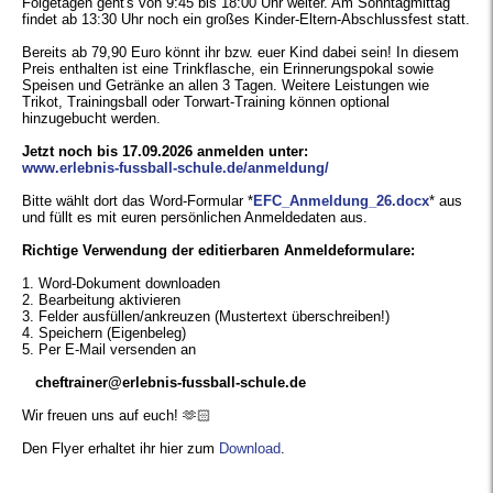
Folgetagen geht's von 9:45 bis 18:00 Uhr weiter. Am Sonntagmittag
findet ab 13:30 Uhr noch ein großes Kinder-Eltern-Abschlussfest statt.
Übungsleiter/Trainer gesucht
Bereits ab 79,90 Euro könnt ihr bzw. euer Kind dabei sein! In diesem
Preis enthalten ist eine Trinkflasche, ein Erinnerungspokal sowie
Speisen und Getränke an allen 3 Tagen. Weitere Leistungen wie
Trikot, Trainingsball oder Torwart-Training können optional
hinzugebucht werden.
Jetzt noch bis 17.09.2026 anmelden unter:
www.erlebnis-fussball-schule.de/anmeldung/
Bitte wählt dort das Word-Formular *
EFC_Anmeldung_26.docx
* aus
und füllt es mit euren persönlichen Anmeldedaten aus.
Richtige Verwendung der editierbaren Anmeldeformulare:
1. Word-Dokument downloaden
2. Bearbeitung aktivieren
3. Felder ausfüllen/ankreuzen (Mustertext überschreiben!)
4. Speichern (Eigenbeleg)
5. Per E-Mail versenden an
cheftrainer@erlebnis-fussball-schule.de
Wir freuen uns auf euch! 🫶🏻
Den Flyer erhaltet ihr hier zum
Download
.