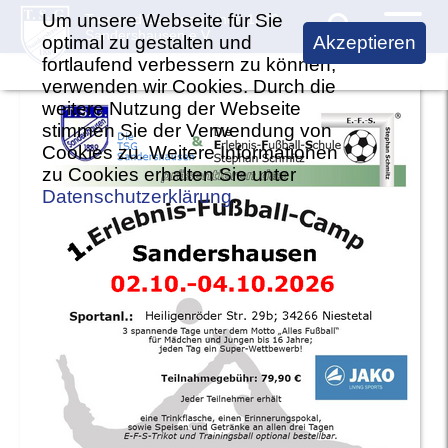
Um unsere Webseite für Sie
Turn und Sportgemeinde 1889
Sandershausen e.V.
optimal zu gestalten und
Akzeptieren
fortlaufend verbessern zu können,
Verein TSG
verwenden wir Cookies. Durch die
weitere Nutzung der Webseite
Vorstand
Badminton
stimmen Sie der Verwendung von
Cookies zu. Weitere Informationen
Aufgaben des Vorstandes
Trainingszeiten
Dart
zu Cookies erhalten Sie unter
Vereinsbeiträge
Datenschutzerklärung
.
Kontakt
Trainingszeiten
Fußball
Vereinsbeitritt
Vorstand
1. Mannschaft
Jahreshauptversammlung
Mannschaft
2. Mannschaft
Vereinssatzung
Termine
TSG Jugend
Geschäftsstelle
Chronik
Alte Herren
Bildergalerie
Sponsoring
Spielbetrieb
Wandel der Zeiten