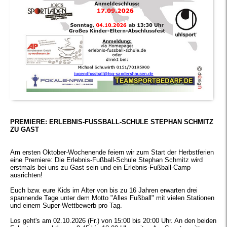
Sommerturnier
Fußball-Echo
Berichte
Ansprechpartner
Kickboxen
Trainingszeiten
Tanzen
Termine
Trainingszeiten
Turnen
Turniere
Trainingsort
News
PREMIERE: ERLEBNIS-FUSSBALL-SCHULE STEPHAN SCHMITZ
Gürtelprüfungen
Ansprechpartner
ZU GAST
Vorstand
Ansprechpartner
Vorstand
Sparten
Am ersten Oktober-Wochenende feiern wir zum Start der Herbstferien
Regeln
eine Premiere: Die Erlebnis-Fußball-Schule Stephan Schmitz wird
Termine / Aktuelles
Kursangebote
erstmals bei uns zu Gast sein und ein Erlebnis-Fußball-Camp
ausrichten!
Notwehr für Kampfsportler
Bildergalerie
Trainingszeiten
Euch bzw. eure Kids im Alter von bis zu 16 Jahren erwarten drei
spannende Tage unter dem Motto "Alles Fußball" mit vielen Stationen
Berichte
und einem Super-Wettbewerb pro Tag.
Los geht's am 02.10.2026 (Fr.) von 15:00 bis 20:00 Uhr. An den beiden
Bildergalerie